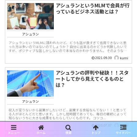
アシュランというMLMで会員が行
っているビジネス活動とは？
アシュラン
アシュランというMLMに誘われたけど、どうも話が良すぎて信用できないと思
った方は多いのではないのでしょうか？ 自分に出来るのかどうか判断したいで
すが、ポジティブな話しかしないので本当なのかわかりません。 そのような状
態で行うべき...
2021.09.30
kumi
アシュランの評判や秘訣！！スタ
ートしてから見えてくるものと
は？
アシュラン
収入が足りないから副業がしたいけど... 副業する余裕なんてない！！と思って
る人がほとんどだと思います。 しかし短時間であっても、毎日の継続によって
知らないうちに大きな成果をもたらしていくものです。 コツコ...
2020.07.07
kumi
メニュー
ホーム
検索
トップ
サイドバー