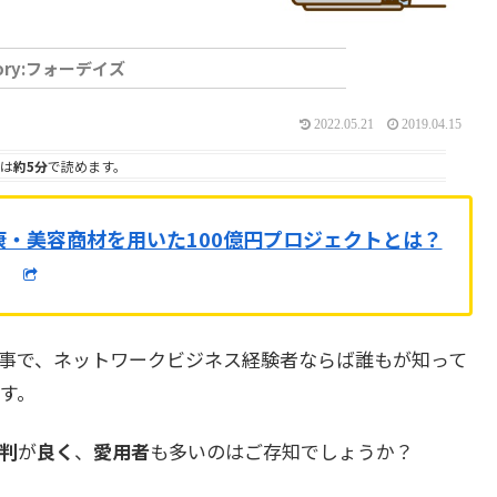
フォーデイズ
2022.05.21
2019.04.15
は
約5分
で読めます。
康・美容商材を用いた100億円プロジェクトとは？
事で、ネットワークビジネス経験者ならば誰もが知って
す。
判
が
良く
、
愛用者
も多いのはご存知でしょうか？