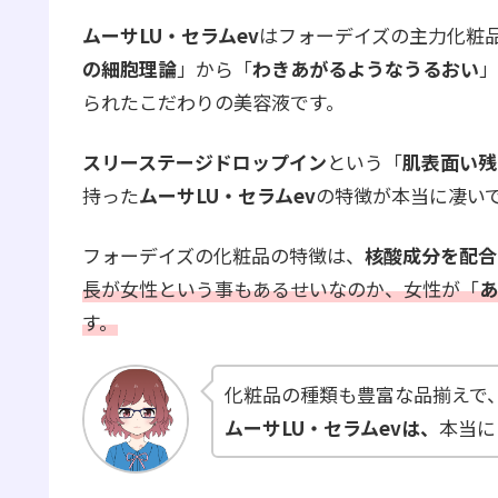
ムーサLU・セラムev
はフォーデイズの主力化粧
の細胞理論
」から「
わきあがるようなうるおい
」
られたこだわりの美容液です。
スリーステージドロップイン
という「
肌表面い残
持った
ムーサLU・セラムev
の特徴が本当に凄い
フォーデイズの化粧品の特徴は、
核酸成分を配合
長が女性という事もあるせいなのか、女性が「
あ
す。
化粧品の種類も豊富な品揃えで
ムーサLU・セラムevは、
本当に