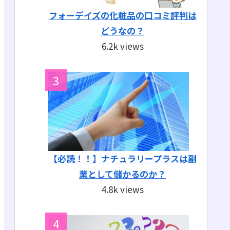
フォーデイズの化粧品の口コミ評判は
どうなの？
6.2k views
【必読！！】ナチュラリープラスは副
業として儲かるのか？
4.8k views