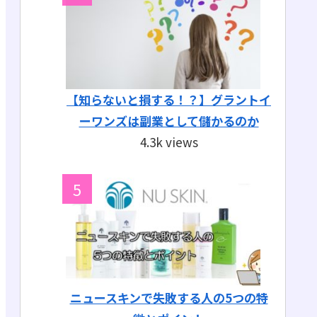
【知らないと損する！？】グラントイ
ーワンズは副業として儲かるのか
4.3k views
ニュースキンで失敗する人の5つの特