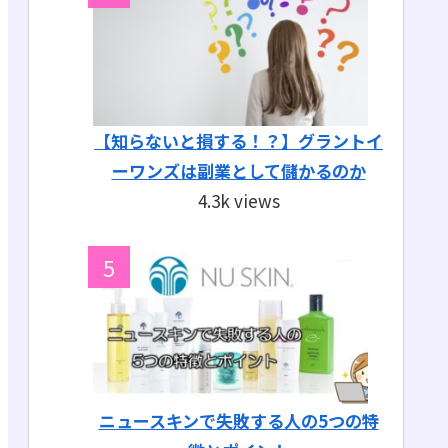
【知らないと損する！？】グラントイ
ーワンズは副業として儲かるのか
4.3k views
ニュースキンで失敗する人の5つの特