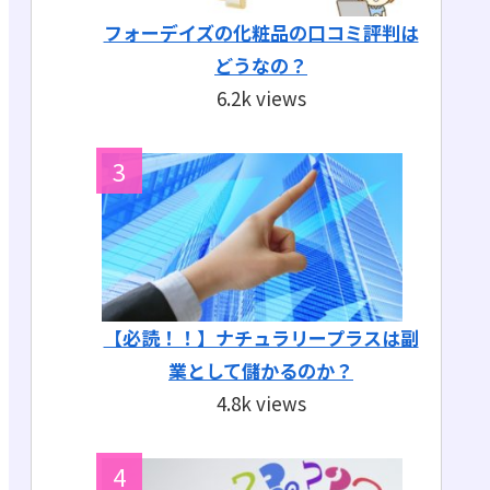
フォーデイズの化粧品の口コミ評判は
どうなの？
6.2k views
【必読！！】ナチュラリープラスは副
業として儲かるのか？
4.8k views