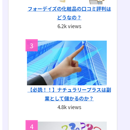
フォーデイズの化粧品の口コミ評判は
どうなの？
6.2k views
【必読！！】ナチュラリープラスは副
業として儲かるのか？
4.8k views