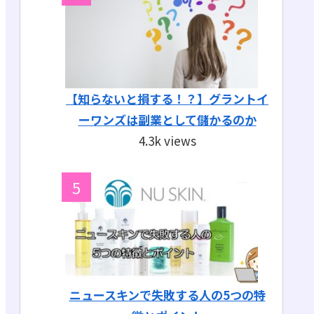
【知らないと損する！？】グラントイ
ーワンズは副業として儲かるのか
4.3k views
ニュースキンで失敗する人の5つの特