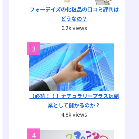
フォーデイズの化粧品の口コミ評判は
どうなの？
6.2k views
【必読！！】ナチュラリープラスは副
業として儲かるのか？
4.8k views