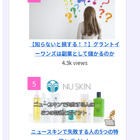
【知らないと損する！？】グラントイ
ーワンズは副業として儲かるのか
4.3k views
ニュースキンで失敗する人の5つの特