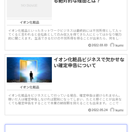
る絶対的な理由とは？
イオン化粧品
イオン化粧品といったネットワークビジネスは最終的には不労所得として入っ
てくると言われると会社員としてのみ収入を得てきた人にとってはかなり魅力
的に聞こえます。 生活できるだけの不労所得を得ることが出来たら、何をした
いですか？何を辞めたい...
2022.03.03
kumi
イオン化粧品ビジネスで欠かせな
い確定申告について
イオン化粧品
イオン化粧品をビジネスとして行っている場合、確定申告は避けられません。
稼いだ人は確定申告しなければ脱税になってしまい、たとえ稼ぐことが出来な
くても確定申告をすることで本業の納税額を抑えることも出来ます。 ここでは
イオン化粧品を...
2022.05.24
kumi