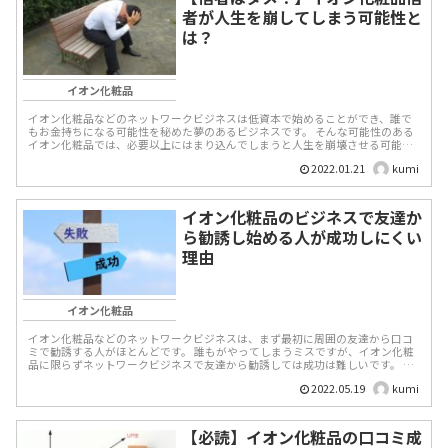
者が人生を崩してしまう可能性と
は？
イオン化粧品
イオン化粧品などのネットワークビジネスは低資本で始めることができ、誰で
もお金持ちになる可能性を秘めた夢のあるビジネスです。 そんな可能性のある
イオン化粧品では、必要以上にはまり込んでしまうと人生を崩壊させる可能性
があるかもしれません。...
2022.01.21
kumi
イオン化粧品のビジネスで友達か
ら勧誘し始める人が成功しにくい
理由
イオン化粧品
イオン化粧品などのネットワークビジネスは、まず最初に周囲の友達から口コ
ミで勧誘する人がほとんどです。 誰もがやってしまうミスですが、イオン化粧
品に限らずネットワークビジネスで友達から勧誘しては成功は難しいです。 友
達から勧誘して...
2022.05.19
kumi
【必読】イオン化粧品の口コミ成