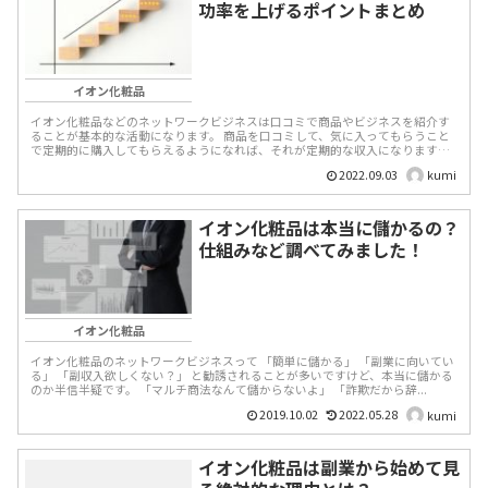
功率を上げるポイントまとめ
イオン化粧品
イオン化粧品などのネットワークビジネスは口コミで商品やビジネスを紹介す
ることが基本的な活動になります。 商品を口コミして、気に入ってもらうこと
で定期的に購入してもらえるようになれば、それが定期的な収入になります。
また、別の新規...
2022.09.03
kumi
イオン化粧品は本当に儲かるの？
仕組みなど調べてみました！
イオン化粧品
イオン化粧品のネットワークビジネスって 「簡単に儲かる」 「副業に向いてい
る」 「副収入欲しくない？」 と勧誘されることが多いですけど、本当に儲かる
のか半信半疑です。 「マルチ商法なんて儲からないよ」 「詐欺だから辞...
2019.10.02
2022.05.28
kumi
イオン化粧品は副業から始めて見