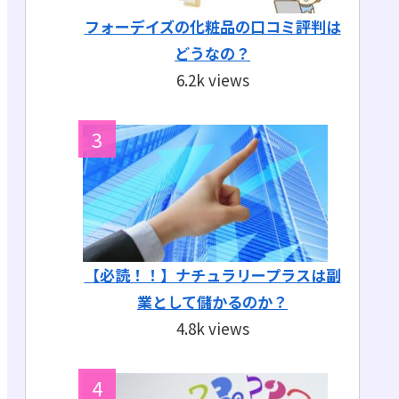
フォーデイズの化粧品の口コミ評判は
どうなの？
6.2k views
【必読！！】ナチュラリープラスは副
業として儲かるのか？
4.8k views