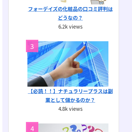
フォーデイズの化粧品の口コミ評判は
どうなの？
6.2k views
【必読！！】ナチュラリープラスは副
業として儲かるのか？
4.8k views