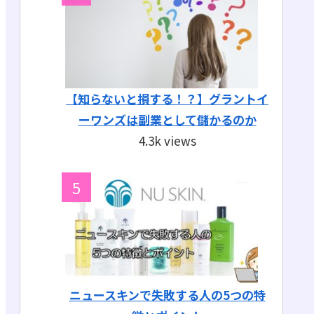
【知らないと損する！？】グラントイ
ーワンズは副業として儲かるのか
4.3k views
ニュースキンで失敗する人の5つの特