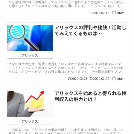
かも最終的には不労所得として入ってくると言われると会社員としてのみ収入
を得てきた人にとってはかなり魅力的に聞こえます。 アリックスに魅力・可能
性を感じ、本業を辞めて...
2022.02.16
kumi
アリックスの評判や秘訣！活動し
てみえてくるものは…
アリックス
あなたは今の生活・現状に満足していますか？ 副業なんてする時間なんてな
い！！と思ってる人がほとんどだと思います。 しかし...ピュアクリスタルのよ
うなネットワークビジネスは積み重ねのビジネスです。 TVを観る時間やスマフ
ォ...
2020.02.23
2020.02.29
kumi
アリックスを始めると得られる権
利収入の魅力とは？
アリックス
この記事では、アリックスの最大の魅力でもあります権利収入について詳しく
解説しています。 KUMI ネットワークビジネスの初心者の方やこれからアリッ