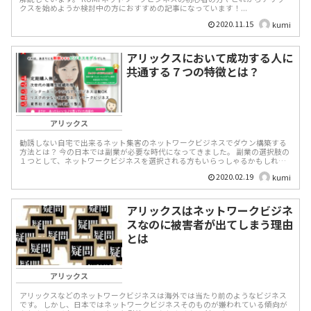
クスを始めようか検討中の方におすすめの記事になっています！...
2020.11.15
kumi
アリックスにおいて成功する人に
共通する７つの特徴とは？
アリックス
勧誘しない自宅で出来るネット集客のネットワークビジネスでダウン構築する
方法とは？ 今の日本では副業が必要な時代になってきました。 副業の選択肢の
１つとして、ネットワークビジネスを選択される方もいらっしゃるかもしれま
せん。 ...
2020.02.19
kumi
アリックスはネットワークビジネ
スなのに被害者が出てしまう理由
とは
アリックス
アリックスなどのネットワークビジネスは海外では当たり前のようなビジネス
です。 しかし、日本ではネットワークビジネスそのものが嫌われている傾向が