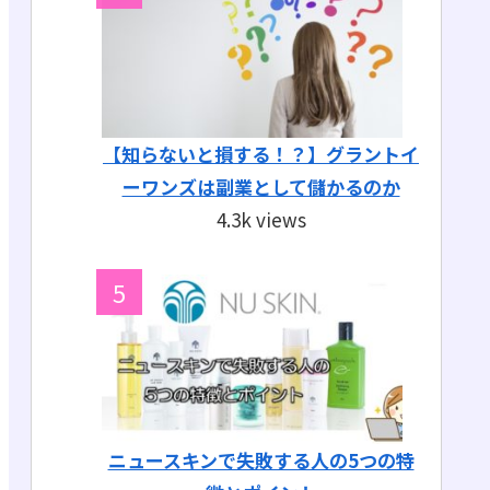
【知らないと損する！？】グラントイ
ーワンズは副業として儲かるのか
4.3k views
ニュースキンで失敗する人の5つの特