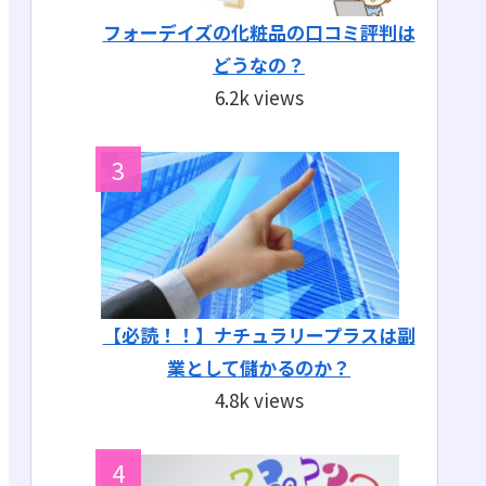
フォーデイズの化粧品の口コミ評判は
どうなの？
6.2k views
【必読！！】ナチュラリープラスは副
業として儲かるのか？
4.8k views