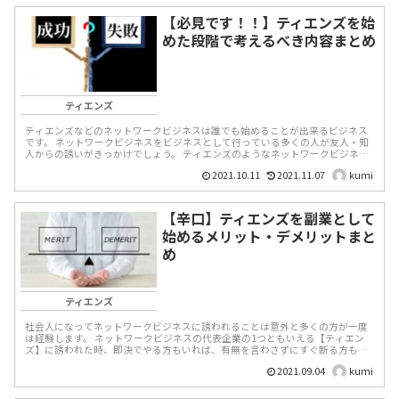
【必見です！！】ティエンズを始
めた段階で考えるべき内容まとめ
ティエンズ
ティエンズなどのネットワークビジネスは誰でも始めることが出来るビジネス
です。 ネットワークビジネスをビジネスとして行っている多くの人が友人・知
人からの誘いがきっかけでしょう。 ティエンズのようなネットワークビジネス
は成果が出れば...
2021.10.11
2021.11.07
kumi
【辛口】ティエンズを副業として
始めるメリット・デメリットまと
め
ティエンズ
社会人になってネットワークビジネスに誘われることは意外と多くの方が一度
は経験します。 ネットワークビジネスの代表企業の1つともいえる【ティエン
ズ】に誘われた時、即決でやる方もいれば、有無を言わさずにすぐ断る方もい
らっしゃいます。 ...
2021.09.04
kumi