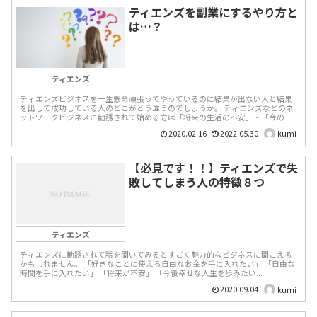
ティエンズを副業にするやり方と
は…？
ティエンズ
ティエンズビジネスを一生懸命頑張ってやっているのに結果が出ない人と結果
を出して成功している人のどこがどう違うのでしょうか。 ティエンズなどのネ
ットワークビジネスに勧誘されて始める方は「将来の生活の不安」・「今の生
活を変えたい」方がほと...
2020.02.16
2022.05.30
kumi
【必見です！！】ティエンズで失
敗してしまう人の特徴８つ
ティエンズ
ティエンズに勧誘されて話を聞いてみるとすごく魅力的なビジネスに聞こえる
かもしれません。 「好きなことに使える自由なお金を手に入れたい」 「自由な
時間を手に入れたい」 「将来が不安」 「今後幸せな人生を歩みたい...
2020.09.04
kumi