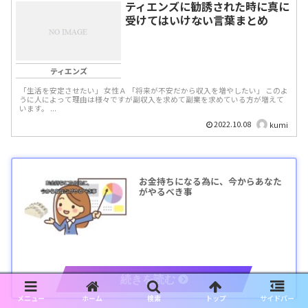
ティエンズに勧誘された時に真に
受けてはいけない言葉まとめ
ティエンズ
「生活を安定させたい」 女性Ａ 「将来が不安だから収入を増やしたい」 このよ
うに人によって理由は様々ですが副収入を求めて副業を求めている方が増えて
います。 ...
2022.10.08
kumi
お金持ちになる為に、今からあなた
がやるべき事
メニュー
ホーム
検索
トップ
サイドバー