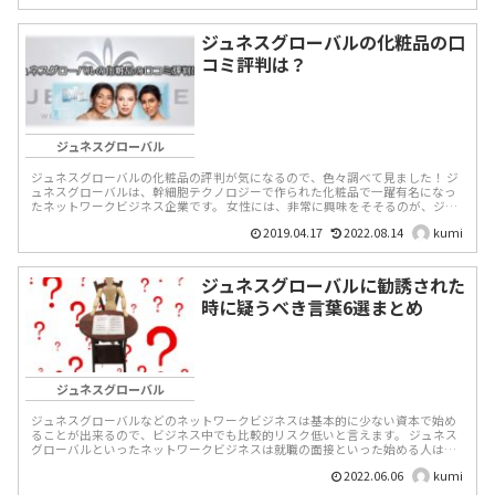
ジュネスグローバルの化粧品の口
コミ評判は？
ジュネスグローバル
ジュネスグローバルの化粧品の評判が気になるので、色々調べて見ました！ ジ
ュネスグローバルは、幹細胞テクノロジーで作られた化粧品で一躍有名になっ
たネットワークビジネス企業です。 女性には、非常に興味をそそるのが、ジュ
ネスグローバル...
2019.04.17
2022.08.14
kumi
ジュネスグローバルに勧誘された
時に疑うべき言葉6選まとめ
ジュネスグローバル
ジュネスグローバルなどのネットワークビジネスは基本的に少ない資本で始め
ることが出来るので、ビジネス中でも比較的リスク低いと言えます。 ジュネス
グローバルといったネットワークビジネスは就職の面接といった始める人は選
別することがないので、...
2022.06.06
kumi