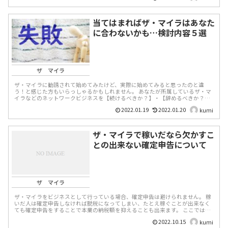
当てはまればザ・マイラはあなた
に合わないかも…検討内容５選
ザ マイラ
ザ・マイラに勧誘されて始めてみたけど、実際に始めてみると思ったのと違
う！と感じた方もいらっしゃるかもしれません。 あなたが所属しているザ・マ
イラなどのネットワークビジネスを【続けるべきか？】・【辞めるべきか？】
の判断材料として「5つの...
2022.01.19
2022.01.20
kumi
ザ・マイラで稼いだなら欠かすこ
との出来ない確定申告について
ザ マイラ
ザ・マイラをビジネスとして行っている場合、確定申告は避けられません。 稼
いだ人は確定申告しなければ脱税になってしまい、たとえ稼ぐことが出来なく
ても確定申告をすることで本業の納税額を抑えることも出来ます。 ここでは
ザ・マイラを行っ...
2022.10.15
kumi