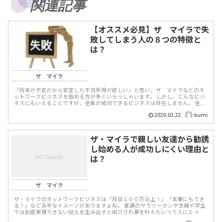
関連記事
【オススメ必見】ザ マイラで失
敗してしまう人の８つの特徴と
は？
ザ マイラ
「将来が不安だから安定した不労所得が欲しい」と思い、ザ マイラなどのネ
ットワークビジネスを始める方が多くいらっしゃいます。 しかし、どんなビジ
ネスにもいえることですが、全員が成功できるビジネスは存在しません。 全...
2020.03.22
kumi
ザ・マイラで親しい友達から勧誘
し始める人が成功しにくい理由と
は？
ザ マイラ
ザ・マイラのネットワークビジネスは「月収１００万以上！」「本業にもでき
る！」など派手なイメージがありますよね。 普通のサラリーマンや主婦や学生
では到底実現できない収入を生み出すと紹介され夢を叶えたいって人にとって
は魅力的です。 ...