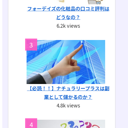
フォーデイズの化粧品の口コミ評判は
どうなの？
6.2k views
【必読！！】ナチュラリープラスは副
業として儲かるのか？
4.8k views