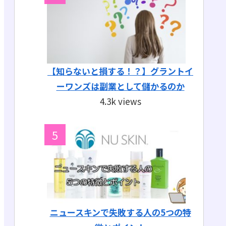
【知らないと損する！？】グラントイ
ーワンズは副業として儲かるのか
4.3k views
ニュースキンで失敗する人の5つの特