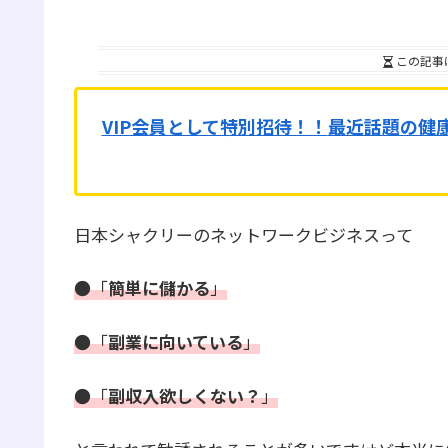
この記事
VIP会員として特別招待！！
最近話題の健
日本シャクリーのネットワークビジネスって
●「
簡単に
儲かる
」
●「
副業に向いている
」
●「
副収入欲しくない？
」