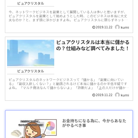
ピュアクリスタル
今、ネットワークビジネスを副業として展開している人は多いと思いますが、
ピュアクリスタルを副業として始めようとした時、このビジネスは本当に大丈
夫なのか？と、まず頭に浮かびますよね。 ピュアクリスタルに限らずネットワ
ークビジネスは「沢山お...
2019.11.22
kumi
ピュアクリスタルは本当に儲かる
の？仕組みなど調べてみました！
ピュアクリスタル
ピュアクリスタルのネットワークビジネスって「儲かる」「副業に向いてい
る」「副収入欲しくない？」と勧誘されるけど本当に儲かるのか半信半疑です
よね。 「マルチ商法なんて儲からないよ」 「詐欺だよ」 「上の人だけが儲か
る...
2019.11.22
kumi
お金持ちになる為に、今からあなた
がやるべき事