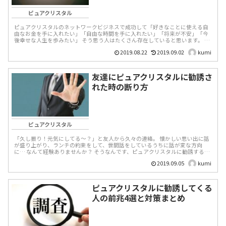
ピュアクリスタル
ピュアクリスタルのネットワークビジネスで成功して「好きなことに使える自
由なお金を手に入れたい」「自由な時間を手に入れたい」「将来が不安」「今
後幸せな人生を歩みたい」 そう思う人はたくさん存在していると思います。 こ
ういったネット...
2019.08.22
2019.09.02
kumi
友達にピュアクリスタルに勧誘さ
れた時の断り方
ピュアクリスタル
「久し振り！元気にしてる～？」と友人から久々の連絡。 懐かしい思い出に話
が盛り上がり、ランチの約束をして、世間話をしているうちに話が変な方向
に… なんて経験ありませんか？ そうなんです、ピュアクリスタルに勧誘する時
のよくあ...
2019.09.05
kumi
ピュアクリスタルに勧誘してくる
人の前兆4選と対策まとめ