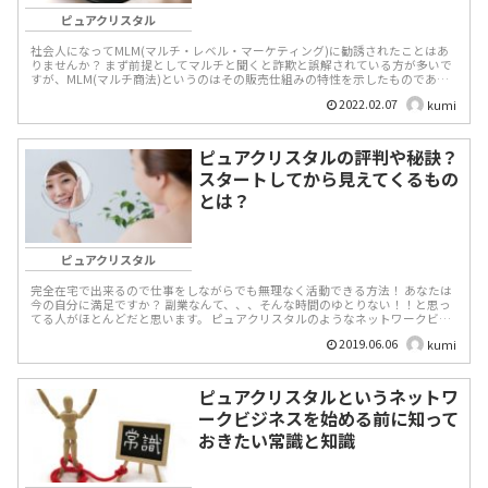
ピュアクリスタル
社会人になってMLM(マルチ・レベル・マーケティング)に勧誘されたことはあ
りませんか？ まず前提としてマルチと聞くと詐欺と誤解されている方が多いで
すが、MLM(マルチ商法)というのはその販売仕組みの特性を示したものであり
詐欺ではなく商...
2022.02.07
kumi
ピュアクリスタルの評判や秘訣？
スタートしてから見えてくるもの
とは？
ピュアクリスタル
完全在宅で出来るので仕事をしながらでも無理なく活動できる方法！ あなたは
今の自分に満足ですか？ 副業なんて、、、そんな時間のゆとりない！！と思っ
てる人がほとんどだと思います。 ピュアクリスタルのようなネットワークビジ
ネスは...
2019.06.06
kumi
ピュアクリスタルというネットワ
ークビジネスを始める前に知って
おきたい常識と知識