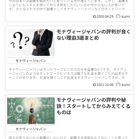
今の日本では副業を始めたいと思っている方が増えています。 しかし、副業を
しようにもスキルを持っておらず何をしたらいいのか分からない人が多いで
す。 そんな人たちの中で副業としてモナヴィージャパンなどのネットワーク
ビ...
2020.04.29
kumi
モナヴィージャパンの評判が良く
ない理由3選まとめ
モナヴィージャパン
モナヴィージャパンはネットワークビジネスの大手企業の1つです。 モナヴィ
ージャパンのようなネットワークビジネスは誰でもお金を稼ぐことが出来るチ
ャンスがあります。 お金を稼ぐことが出来るモナヴィージャパンですが、モナ
ヴィージャパン...
2021.10.08
kumi
モナヴィージャパンの評判や秘
訣！スタートしてからみえてくる
ものは
モナヴィージャパン
収入が足りないから副業がしたいけど... 副業する余裕なんてない！！と思って