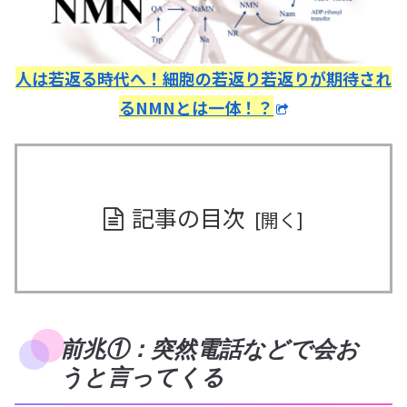
人は若返る時代へ！細胞の若返り若返りが期待され
るNMNとは一体！？
記事の目次
前兆①：突然電話などで会お
うと言ってくる