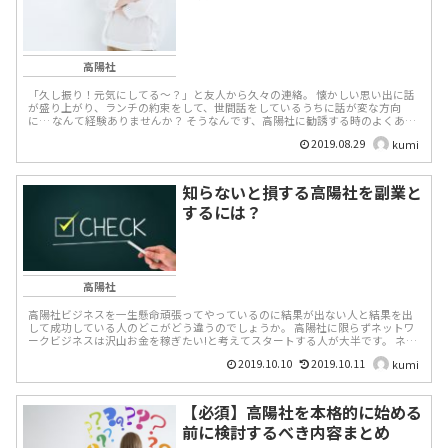
高陽社
「久し振り！元気にしてる～？」と友人から久々の連絡。 懐かしい思い出に話
が盛り上がり、ランチの約束をして、世間話をしているうちに話が変な方向
に… なんて経験ありませんか？ そうなんです、高陽社に勧誘する時のよくあ
る...
2019.08.29
kumi
知らないと損する高陽社を副業と
するには？
高陽社
高陽社ビジネスを一生懸命頑張ってやっているのに結果が出ない人と結果を出
して成功している人のどこがどう違うのでしょうか。 高陽社に限らずネットワ
ークビジネスは沢山お金を稼ぎたい!と考えてスタートする人が大半です。 ネッ
トワークビジ...
2019.10.10
2019.10.11
kumi
【必須】高陽社を本格的に始める
前に検討するべき内容まとめ