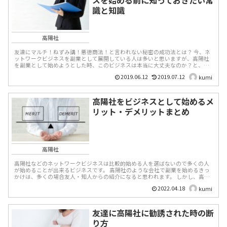
識と知識
高陽社
友達にマルチ！ねずみ講！悪徳商法！と言われない秘密の成功法とは？ 今、ネ
ットワークビジネスを副業として展開している人は多いと思いますが、高陽社
を副業として始めようとした時、このビジネスは本当に大丈夫なのか？と、ま
ず頭に浮かびますよね。...
2019.06.12
2019.07.12
kumi
高陽社をビジネスとして始めるメ
リット・デメリットまとめ
高陽社
高陽社などのネットワークビジネスは比較的始める人を選ばないので多くの人
が始めることが出来るビジネスです。 高陽社のような会社で副業を始めるきっ
かけは、多くの場合友人・知人からの紹介になると思われます。 しかし、高陽
社でビジネスを...
2022.04.18
kumi
友達に高陽社に勧誘された時の断
り方