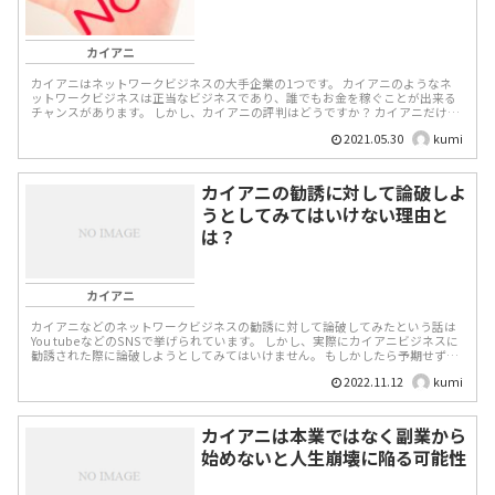
カイアニ
カイアニはネットワークビジネスの大手企業の1つです。 カイアニのようなネ
ットワークビジネスは正当なビジネスであり、誰でもお金を稼ぐことが出来る
チャンスがあります。 しかし、カイアニの評判はどうですか？ カイアニだけで
はなく...
2021.05.30
kumi
カイアニの勧誘に対して論破しよ
うとしてみてはいけない理由と
は？
カイアニ
カイアニなどのネットワークビジネスの勧誘に対して論破してみたという話は
You tubeなどのSNSで挙げられています。 しかし、実際にカイアニビジネスに
勧誘された際に論破しようとしてみてはいけません。 もしかしたら予期せず突
然に...
2022.11.12
kumi
カイアニは本業ではなく副業から
始めないと人生崩壊に陥る可能性