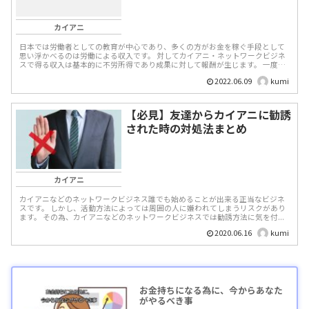
カイアニ
日本では労働者としての教育が中心であり、多くの方がお金を稼ぐ手段として
思い浮かべるのは労働による収入です。 対してカイアニ・ネットワークビジネ
スで得る収入は基本的に不労所得であり成果に対して報酬が生じます。 一度築
き上げた不労所...
2022.06.09
kumi
【必見】友達からカイアニに勧誘
された時の対処法まとめ
カイアニ
カイアニなどのネットワークビジネス誰でも始めることが出来る正当なビジネ
スです。 しかし、活動方法によっては周囲の人に嫌われてしまうリスクがあり
ます。 その為、カイアニなどのネットワークビジネスでは勧誘方法に気を付...
2020.06.16
kumi
お金持ちになる為に、今からあなた
がやるべき事