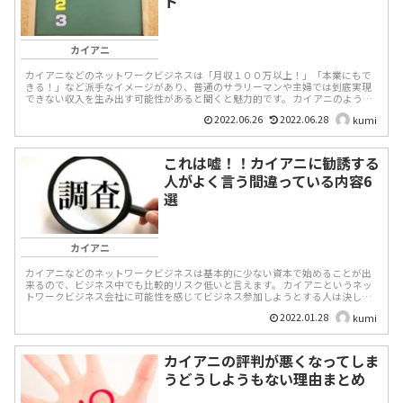
ト
カイアニ
カイアニなどのネットワークビジネスは「月収１００万以上！」「本業にもで
きる！」など派手なイメージがあり、普通のサラリーマンや主婦では到底実現
できない収入を生み出す可能性があると聞くと魅力的です。 カイアニのような
ネットワークビジネスで...
2022.06.26
2022.06.28
kumi
これは嘘！！カイアニに勧誘する
人がよく言う間違っている内容6
選
カイアニ
カイアニなどのネットワークビジネスは基本的に少ない資本で始めることが出
来るので、ビジネス中でも比較的リスク低いと言えます。 カイアニというネッ
トワークビジネス会社に可能性を感じてビジネス参加しようとする人は決して
少なくはありません。 ...
2022.01.28
kumi
カイアニの評判が悪くなってしま
うどうしようもない理由まとめ