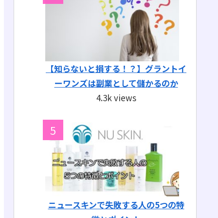
【知らないと損する！？】グラントイ
ーワンズは副業として儲かるのか
4.3k views
ニュースキンで失敗する人の5つの特