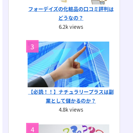
フォーデイズの化粧品の口コミ評判は
どうなの？
6.2k views
【必読！！】ナチュラリープラスは副
業として儲かるのか？
4.8k views