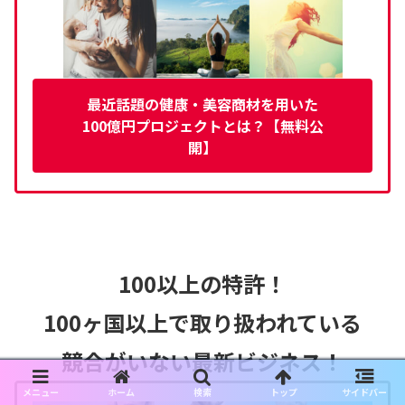
最近話題の健康・美容商材を用いた
100億円プロジェクトとは？【無料公
開】
100以上の特許！
100ヶ国以上で取り扱われている
競合がいない最新ビジネス！
メニュー
ホーム
検索
トップ
サイドバー