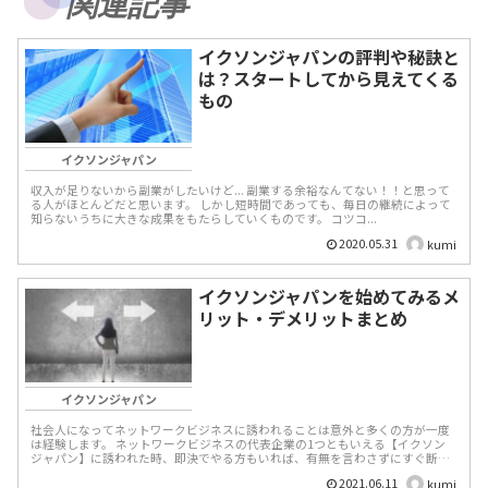
関連記事
イクソンジャパンの評判や秘訣と
は？スタートしてから見えてくる
もの
イクソンジャパン
収入が足りないから副業がしたいけど... 副業する余裕なんてない！！と思って
る人がほとんどだと思います。 しかし短時間であっても、毎日の継続によって
知らないうちに大きな成果をもたらしていくものです。 コツコ...
2020.05.31
kumi
イクソンジャパンを始めてみるメ
リット・デメリットまとめ
イクソンジャパン
社会人になってネットワークビジネスに誘われることは意外と多くの方が一度
は経験します。 ネットワークビジネスの代表企業の1つともいえる【イクソン
ジャパン】に誘われた時、即決でやる方もいれば、有無を言わさずにすぐ断る
方もいらっしゃいます。...
2021.06.11
kumi