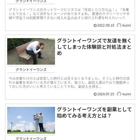
グラントイーワンズ
グラントイーワンズのネットワークビジネスは「月収１００万以上！」「本業
にもできる！」など派手なイメージがありますよね。 普通のサラリーマンや主
婦や学生では到底実現できない収入を生み出すと紹介され夢を叶えたいって人
にとっては魅力的です。...
2022.09.10
kumi
グラントイーワンズで友達を無く
してしまった体験談と対処法まと
め
グラントイーワンズ
今は本業だけ行えば安定した時代とは言えなくなりました。 そうした時代の流
れか副業を求めている方が増えています。 皆さん、副収入源はやはり複数持っ
ておいた方がいいと考えていることですね。 副収入を得る...
2020.07.25
kumi
グラントイーワンズを副業として
始めてみる考え方とは？
グラントイーワンズ