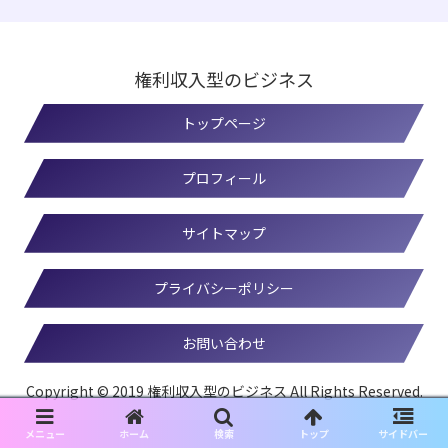
権利収入型のビジネス
トップページ
プロフィール
サイトマップ
プライバシーポリシー
お問い合わせ
Copyright © 2019 権利収入型のビジネス All Rights Reserved.
メニュー
ホーム
検索
トップ
サイドバー