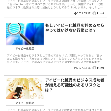
アイビー化粧品などのネットワークビジネスの勧誘に対して論破してみたとい
う話はYou tubeなどのSNSで挙げられています。 しかし、実際にアイビー化粧
品ビジネスに勧誘された際に論破しようとしてみてはいけません。 もしかした
ら予...
2022.05.27
kumi
もしアイビー化粧品を辞めるなら
やってはいけない行動とは？
アイビー化粧品
アイビー化粧品をビジネスとして始めてみたけど、実際にやってみると「思っ
たのと違った！」「思ったより難しい！」となっている方もいらっしゃるかと
思います。 アイビー化粧品をビジネスで行うこは金銭的なリスクが比較的少な
いですが、その分安定し...
2022.03.06
kumi
アイビー化粧品のビジネス成功者
が抱える可能性のあるリスクと
は？
アイビー化粧品
アイビー化粧品などのネットワークビジネスで成功者と言われる方は良くも悪