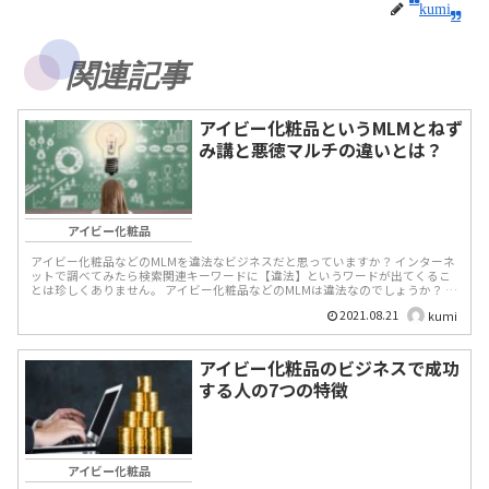
kumi
関連記事
アイビー化粧品というMLMとねず
み講と悪徳マルチの違いとは？
アイビー化粧品
アイビー化粧品などのMLMを違法なビジネスだと思っていますか？ インターネ
ットで調べてみたら検索関連キーワードに【違法】というワードが出てくるこ
とは珍しくありません。 アイビー化粧品などのMLMは違法なのでしょうか？ 関
わ...
2021.08.21
kumi
アイビー化粧品のビジネスで成功
する人の7つの特徴
アイビー化粧品